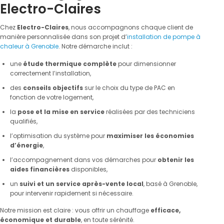
Electro-Claires
Chez
Electro-Claires
, nous accompagnons chaque client de
manière personnalisée dans son projet d’
installation de pompe à
chaleur à Grenoble
. Notre démarche inclut :
une
étude thermique complète
pour dimensionner
correctement l’installation,
des
conseils objectifs
sur le choix du type de PAC en
fonction de votre logement,
la
pose et la mise en service
réalisées par des techniciens
qualifiés,
l’optimisation du système pour
maximiser les économies
d’énergie
,
l’accompagnement dans vos démarches pour
obtenir les
aides financières
disponibles,
un
suivi et un service après-vente local
, basé à Grenoble,
pour intervenir rapidement si nécessaire.
Notre mission est claire : vous offrir un chauffage
efficace,
économique et durable
, en toute sérénité.