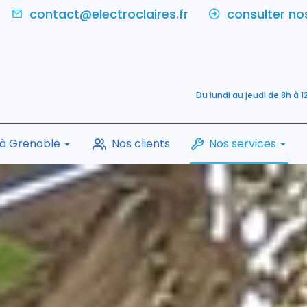
contact@electroclaires.fr
consulter nos
Du lundi au jeudi de 8h à 1
 à Grenoble
Nos clients
Nos services