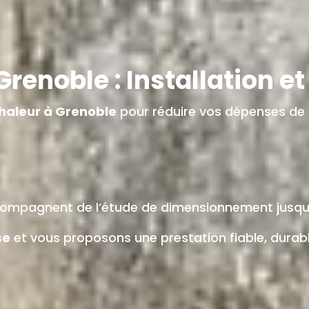
renoble : Installation e
haleur à Grenoble
pour réduire vos dépenses de 
mpagnent de l’étude de dimensionnement jusqu’à
se
et vous proposons une prestation fiable, durable