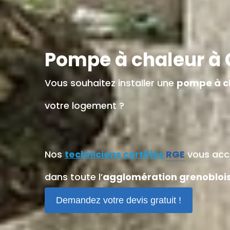
Pompe à chaleur à G
Vous souhaitez installer une
pompe à c
votre logement ?
Nos
techniciens certifiés
RGE
vous acco
dans toute l’
agglomération grenobloi
Demandez votre devis gratuit !